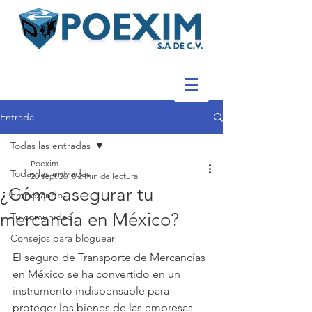
Entrada
Todas las entradas
Poexim
Todas las entradas
20 sept 2018
2 min de lectura
¿Cómo asegurar tu
Empezando
mercancía en México?
Tu comunidad
Consejos para bloguear
El seguro de Transporte de Mercancías 
en México se ha convertido en un 
instrumento indispensable para 
proteger los bienes de las empresas 