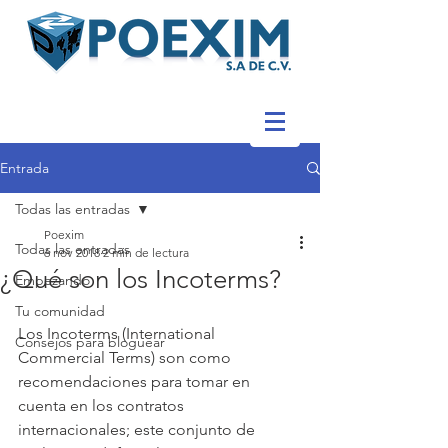
Entrada
Todas las entradas
Poexim
Todas las entradas
6 nov 2018
2 min de lectura
¿Qué son los Incoterms?
Empezando
Tu comunidad
Los Incoterms (International 
Consejos para bloguear
Commercial Terms) son como 
recomendaciones para tomar en 
cuenta en los contratos 
internacionales; este conjunto de 