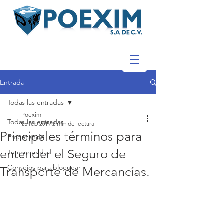
Entrada
Todas las entradas
Poexim
Todas las entradas
25 feb 2019
2 min de lectura
Principales términos para
Empezando
entender el Seguro de
Tu comunidad
Consejos para bloguear
Transporte de Mercancías.