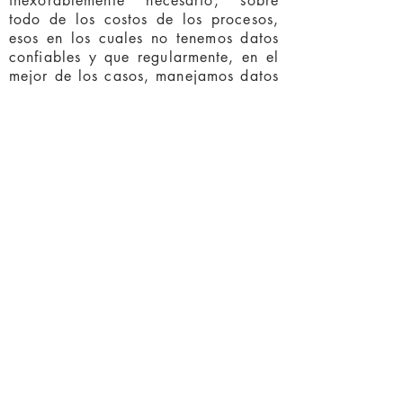
inexorablemente necesario, sobre
todo de los costos de los procesos,
esos en los cuales no tenemos datos
confiables y que regularmente, en el
mejor de los casos, manejamos datos
estimados. En este orden de ideas y
respondiendo a requerimientos de
nuestros clientes, hemos desarrollado
una alianza estratégica con la firma
venezolana Sega Consultores
(
www.segaconsultores.com.ve
) la
cual tiene una amplia experiencia en
proyectos de Optimización de
Procesos basados en metodologías
de primer orden. Prueba de ellos son
los dos reconocimientos
internacionales recibidos en el 2016:
El “International Quality Summit
Award”, Nueva York 2016 y el
“Excelencia Empresarial” THE BIZZ,
Washington 2016.