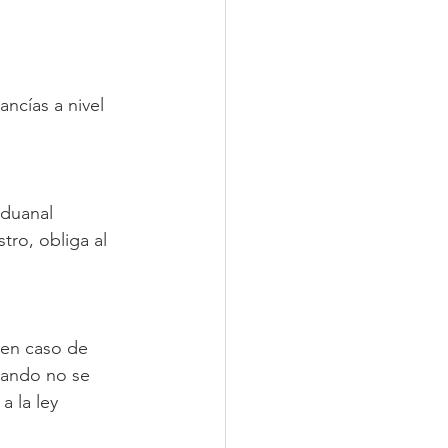
ncías a nivel 
aduanal 
tro, obliga al 
 en caso de 
uando no se 
 la ley 